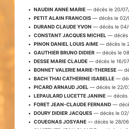
NAUDIN ANNE MARIE
— décès le 20/07
PETIT ALAIN FRANCOIS
— décès le 02/
DURAND CLAUDE YVON
— décès le 04
CONSTANT JACQUES MICHEL
— décès 
PINON DANIEL LOUIS AIME
— décès le 
GAUTHIER BRUNO DIDIER
— décès le 0
DESSE MARIE CLAUDE
— décès le 16/0
BONNET VALERIE MARIE-THERESE
— dé
BACH THAI CATHERINE ISABELLE
— déc
PICARD ARNAUD JOEL
— décès le 22/0
LEPAULARD LUCETTE JANINE
— décès 
FORET JEAN-CLAUDE FERNAND
— décè
DOURY DIDIER JACQUES
— décès le 02
COUEGNAS JOSYANE
— décès le 28/0