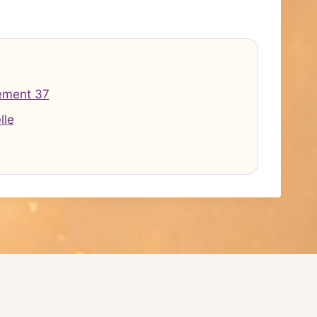
ement 37
lle