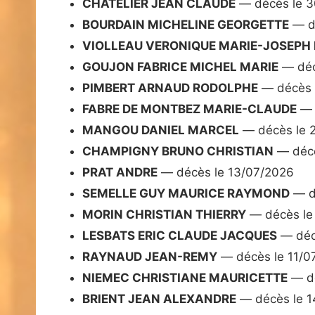
CHATELIER JEAN CLAUDE
— décès le 
BOURDAIN MICHELINE GEORGETTE
— d
VIOLLEAU VERONIQUE MARIE-JOSEP
GOUJON FABRICE MICHEL MARIE
— déc
PIMBERT ARNAUD RODOLPHE
— décès 
FABRE DE MONTBEZ MARIE-CLAUDE
— 
MANGOU DANIEL MARCEL
— décès le 
CHAMPIGNY BRUNO CHRISTIAN
— décè
PRAT ANDRE
— décès le 13/07/2026
SEMELLE GUY MAURICE RAYMOND
— d
MORIN CHRISTIAN THIERRY
— décès le
LESBATS ERIC CLAUDE JACQUES
— déc
RAYNAUD JEAN-REMY
— décès le 11/0
NIEMEC CHRISTIANE MAURICETTE
— dé
BRIENT JEAN ALEXANDRE
— décès le 1