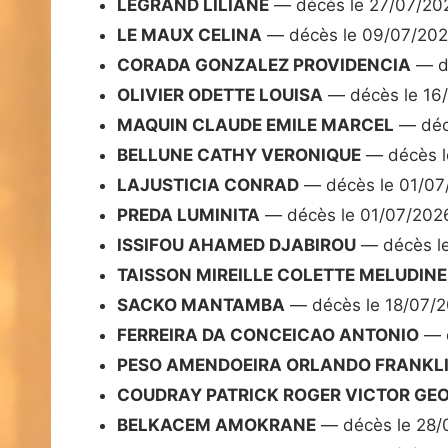
LEGRAND LILIANE
— décès le 27/07/20
LE MAUX CELINA
— décès le 09/07/20
CORADA GONZALEZ PROVIDENCIA
— d
OLIVIER ODETTE LOUISA
— décès le 16
MAQUIN CLAUDE EMILE MARCEL
— déc
BELLUNE CATHY VERONIQUE
— décès l
LAJUSTICIA CONRAD
— décès le 01/07
PREDA LUMINITA
— décès le 01/07/202
ISSIFOU AHAMED DJABIROU
— décès l
TAISSON MIREILLE COLETTE MELUDINE
SACKO MANTAMBA
— décès le 18/07/
FERREIRA DA CONCEICAO ANTONIO
— d
PESO AMENDOEIRA ORLANDO FRANKL
COUDRAY PATRICK ROGER VICTOR GE
BELKACEM AMOKRANE
— décès le 28/