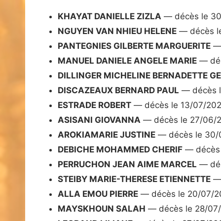
KHAYAT DANIELLE ZIZLA
— décès le 3
NGUYEN VAN NHIEU HELENE
— décès l
PANTEGNIES GILBERTE MARGUERITE
— 
MANUEL DANIELE ANGELE MARIE
— déc
DILLINGER MICHELINE BERNADETTE G
DISCAZEAUX BERNARD PAUL
— décès l
ESTRADE ROBERT
— décès le 13/07/20
ASISANI GIOVANNA
— décès le 27/06/
AROKIAMARIE JUSTINE
— décès le 30/
DEBICHE MOHAMMED CHERIF
— décès 
PERRUCHON JEAN AIME MARCEL
— déc
STEIBY MARIE-THERESE ETIENNETTE
— 
ALLA EMOU PIERRE
— décès le 20/07/2
MAYSKHOUN SALAH
— décès le 28/07