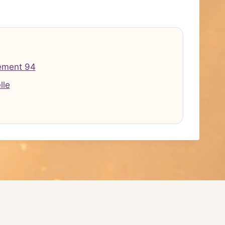
ement 94
lle