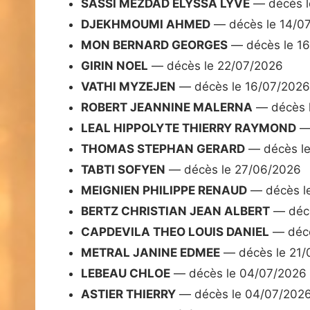
SASSI MEZDAD ELYSSA LYVE
— décès l
DJEKHMOUMI AHMED
— décès le 14/0
MON BERNARD GEORGES
— décès le 1
GIRIN NOEL
— décès le 22/07/2026
VATHI MYZEJEN
— décès le 16/07/2026
ROBERT JEANNINE MALERNA
— décès 
LEAL HIPPOLYTE THIERRY RAYMOND
— 
THOMAS STEPHAN GERARD
— décès le
TABTI SOFYEN
— décès le 27/06/2026
MEIGNIEN PHILIPPE RENAUD
— décès le
BERTZ CHRISTIAN JEAN ALBERT
— décè
CAPDEVILA THEO LOUIS DANIEL
— décè
METRAL JANINE EDMEE
— décès le 21/
LEBEAU CHLOE
— décès le 04/07/2026
ASTIER THIERRY
— décès le 04/07/202