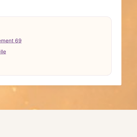
ement 69
lle