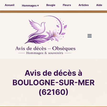
Accueil
Bougie
Fleurs
Articles
Aide
Hommages ▾
Aller
au
contenu
Avis de décès à
BOULOGNE-SUR-MER
(62160)