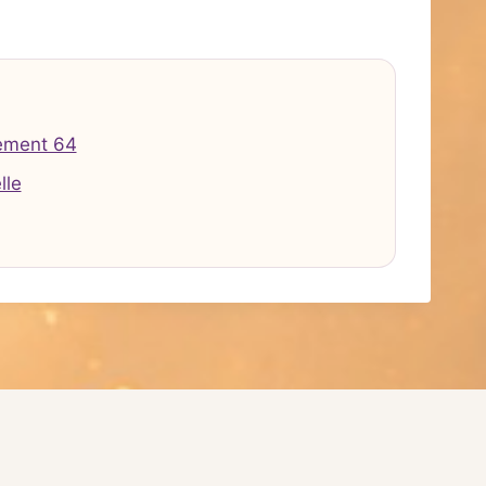
ement 64
lle