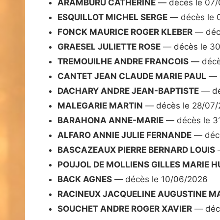
ARAMBURU CATHERINE
— décès le 07/
ESQUILLOT MICHEL SERGE
— décès le 
FONCK MAURICE ROGER KLEBER
— décè
GRAESEL JULIETTE ROSE
— décès le 3
TREMOUILHE ANDRE FRANCOIS
— décè
CANTET JEAN CLAUDE MARIE PAUL
— d
DACHARY ANDRE JEAN-BAPTISTE
— dé
MALEGARIE MARTIN
— décès le 28/07
BARAHONA ANNE-MARIE
— décès le 3
ALFARO ANNIE JULIE FERNANDE
— décè
BASCAZEAUX PIERRE BERNARD LOUIS
—
POUJOL DE MOLLIENS GILLES MARIE H
BACK AGNES
— décès le 10/06/2026
RACINEUX JACQUELINE AUGUSTINE M
SOUCHET ANDRE ROGER XAVIER
— décè