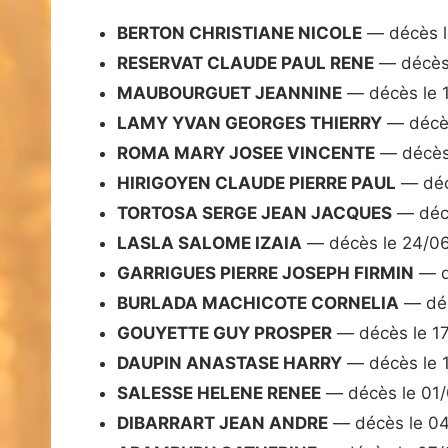
BERTON CHRISTIANE NICOLE
— décès l
RESERVAT CLAUDE PAUL RENE
— décès 
MAUBOURGUET JEANNINE
— décès le 
LAMY YVAN GEORGES THIERRY
— décès
ROMA MARY JOSEE VINCENTE
— décès
HIRIGOYEN CLAUDE PIERRE PAUL
— déc
TORTOSA SERGE JEAN JACQUES
— déc
LASLA SALOME IZAIA
— décès le 24/0
GARRIGUES PIERRE JOSEPH FIRMIN
— d
BURLADA MACHICOTE CORNELIA
— déc
GOUYETTE GUY PROSPER
— décès le 1
DAUPIN ANASTASE HARRY
— décès le 
SALESSE HELENE RENEE
— décès le 01
DIBARRART JEAN ANDRE
— décès le 0