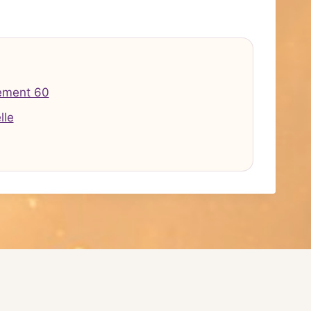
ement 60
lle