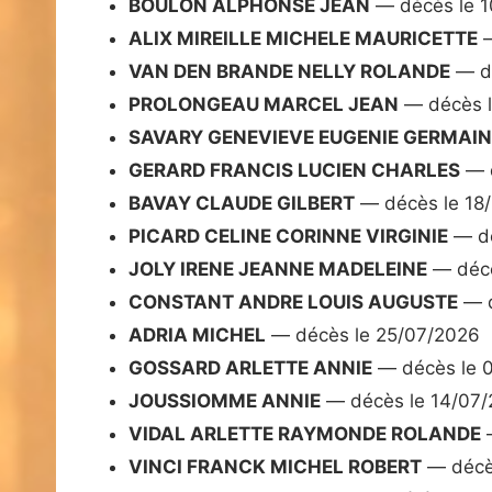
BOULON ALPHONSE JEAN
— décès le 1
ALIX MIREILLE MICHELE MAURICETTE
—
VAN DEN BRANDE NELLY ROLANDE
— dé
PROLONGEAU MARCEL JEAN
— décès l
SAVARY GENEVIEVE EUGENIE GERMAIN
GERARD FRANCIS LUCIEN CHARLES
— d
BAVAY CLAUDE GILBERT
— décès le 18
PICARD CELINE CORINNE VIRGINIE
— dé
JOLY IRENE JEANNE MADELEINE
— décè
CONSTANT ANDRE LOUIS AUGUSTE
— d
ADRIA MICHEL
— décès le 25/07/2026
GOSSARD ARLETTE ANNIE
— décès le 
JOUSSIOMME ANNIE
— décès le 14/07
VIDAL ARLETTE RAYMONDE ROLANDE
—
VINCI FRANCK MICHEL ROBERT
— décè