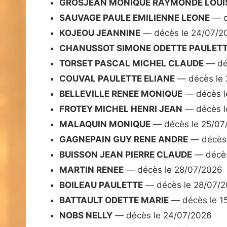
GROSJEAN MONIQUE RAYMONDE LOUI
SAUVAGE PAULE EMILIENNE LEONE
— d
KOJEOU JEANNINE
— décès le 24/07/2
CHANUSSOT SIMONE ODETTE PAULET
TORSET PASCAL MICHEL CLAUDE
— dé
COUVAL PAULETTE ELIANE
— décès le 
BELLEVILLE RENEE MONIQUE
— décès l
FROTEY MICHEL HENRI JEAN
— décès l
MALAQUIN MONIQUE
— décès le 25/07
GAGNEPAIN GUY RENE ANDRE
— décès 
BUISSON JEAN PIERRE CLAUDE
— décès
MARTIN RENEE
— décès le 28/07/2026
BOILEAU PAULETTE
— décès le 28/07/
BATTAULT ODETTE MARIE
— décès le 1
NOBS NELLY
— décès le 24/07/2026