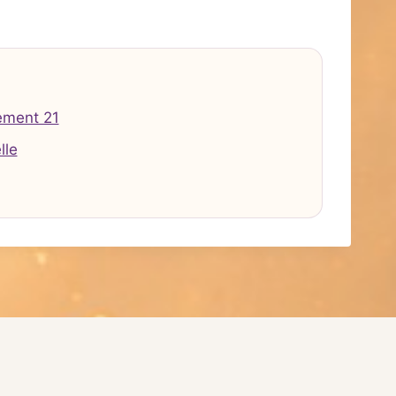
ement 21
lle