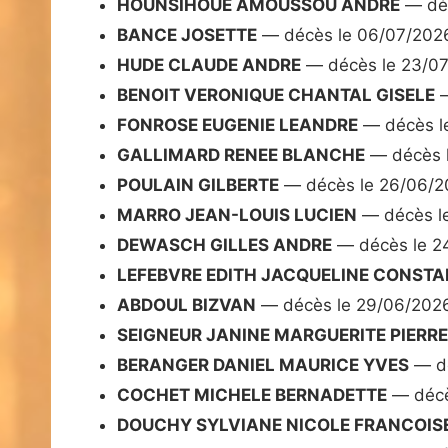
HOUNSIHOUE AMOUSSOU ANDRE
— déc
BANCE JOSETTE
— décès le 06/07/202
HUDE CLAUDE ANDRE
— décès le 23/0
BENOIT VERONIQUE CHANTAL GISELE
—
FONROSE EUGENIE LEANDRE
— décès l
GALLIMARD RENEE BLANCHE
— décès 
POULAIN GILBERTE
— décès le 26/06/2
MARRO JEAN-LOUIS LUCIEN
— décès l
DEWASCH GILLES ANDRE
— décès le 2
LEFEBVRE EDITH JACQUELINE CONST
ABDOUL BIZVAN
— décès le 29/06/202
SEIGNEUR JANINE MARGUERITE PIERR
BERANGER DANIEL MAURICE YVES
— dé
COCHET MICHELE BERNADETTE
— décè
DOUCHY SYLVIANE NICOLE FRANCOIS