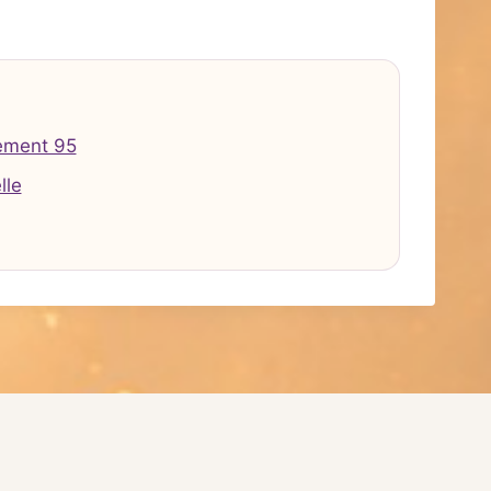
ement 95
lle