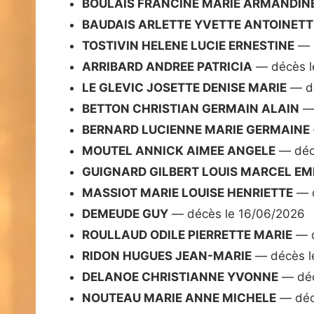
BOULAIS FRANCINE MARIE ARMANDIN
BAUDAIS ARLETTE YVETTE ANTOINETT
TOSTIVIN HELENE LUCIE ERNESTINE
— d
ARRIBARD ANDREE PATRICIA
— décès l
LE GLEVIC JOSETTE DENISE MARIE
— dé
BETTON CHRISTIAN GERMAIN ALAIN
— 
BERNARD LUCIENNE MARIE GERMAINE
MOUTEL ANNICK AIMEE ANGELE
— déc
GUIGNARD GILBERT LOUIS MARCEL EM
MASSIOT MARIE LOUISE HENRIETTE
— d
DEMEUDE GUY
— décès le 16/06/2026
ROULLAUD ODILE PIERRETTE MARIE
— d
RIDON HUGUES JEAN-MARIE
— décès l
DELANOE CHRISTIANNE YVONNE
— déc
NOUTEAU MARIE ANNE MICHELE
— déc