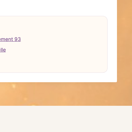
ement 93
lle