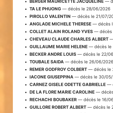
BERGER MAURICETTE JACQUELINE
— dé
TA LE PHUONG
— décès le 28/06/2026
PIROLLO VALENTIN
— décès le 21/07/2
ANGLADE MICHELE THERESE
— décès l
COLLET ALAIN ROLAND YVES
— décès 
CHEVEAU CLAUDE CHARLES ALBERT
—
GUILLAUME MARIE HELENE
— décès le
BECKER ANDRE LOUIS
— décès le 22/0
TOUBALE SAIDA
— décès le 26/06/202
REMER GODFROY COLBERT
— décès le
IACONE GIUSEPPINA
— décès le 30/05
CARNEZ GISELE ODETTE GABRIELLE
— d
DE LA FLORE MARIE CAROLINE
— décès
RECHACHI BOUBAKER
— décès le 16/0
GUILLORE ROBERT ALBERT
— décès le 