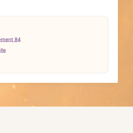
ement 84
lle