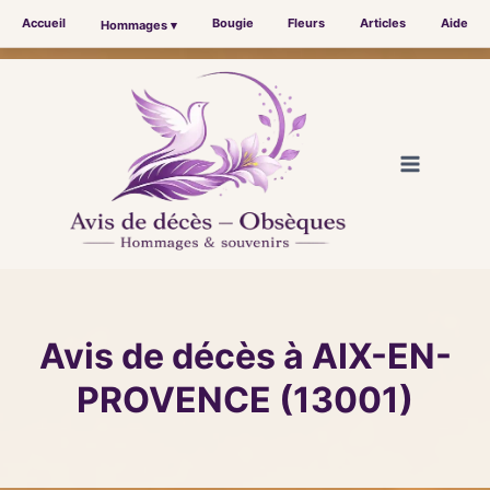
Accueil
Bougie
Fleurs
Articles
Aide
Hommages ▾
Aller
au
contenu
Avis de décès à AIX-EN-
PROVENCE (13001)