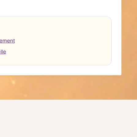
tement
lle