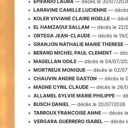
EPIFANIO LAURA
— décès le 30/07/202
LARAVINE CAMILLE LUCIENNE
— décès
KOLER VIVIANE CLAIRE NOELLE
— décè
EL HAMZAOUI SALLAM
— décès le 22/
ORTEGA JEAN-CLAUDE
— décès le 19/
GRANJON NATHALIE MARIE THERESE
—
BERARD MICHEL PAUL CLEMENT
— décè
MAGELLAN ODILE
— décès le 04/07/20
MORTREUX MONIQUE
— décès le 02/0
CHAUVIN ANDRE GASTON
— décès le 
MAGNE CYRIL CLAUDE
— décès le 26/
ALLAMEL SYLVIE MARIE PHILIPPE
— dé
BUSCH DANIEL
— décès le 20/07/2026
TARROUX FRANCOISE ANNE
— décès le
VERGARA GUERRERO ISABEL
— décès l