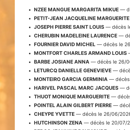
NZEE MANGUE MARGARITA MIKUE
— dé
PETIT-JEAN JACQUELINE MARGUERITE
JOSEPH PIERRE SAINT LOUIS
— décès l
CHERUBIN MADELEINE LAURENCE
— dé
FOURNIER DAVID MICHEL
— décès le 2
MONTFORT CHARLES ARMAND LOUIS
—
BARBE JOSIANE ANNA
— décès le 26/
LETURCQ DANIELLE GENEVIEVE
— décè
MONTEIRO GARCIA GERMINIA
— décès 
HARIVEL PASCAL MARC JACQUES
— dé
THUOT MONIQUE MARGUERITE
— décès
POINTEL ALAIN GILBERT PIERRE
— décè
CHEYPE YVETTE
— décès le 26/06/202
HUTCHINSON ZENA
— décès le 20/07/