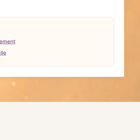
tement
lle