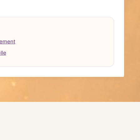
tement
lle