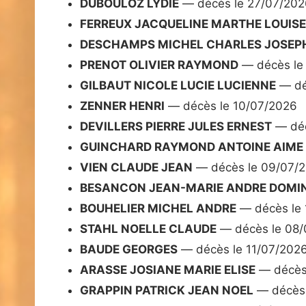
DUBOULOZ LYDIE
— décès le 27/07/202
FERREUX JACQUELINE MARTHE LOUISE
DESCHAMPS MICHEL CHARLES JOSEP
PRENOT OLIVIER RAYMOND
— décès le
GILBAUT NICOLE LUCIE LUCIENNE
— dé
ZENNER HENRI
— décès le 10/07/2026
DEVILLERS PIERRE JULES ERNEST
— déc
GUINCHARD RAYMOND ANTOINE AIME
VIEN CLAUDE JEAN
— décès le 09/07/
BESANCON JEAN-MARIE ANDRE DOMIN
BOUHELIER MICHEL ANDRE
— décès le 
STAHL NOELLE CLAUDE
— décès le 08/
BAUDE GEORGES
— décès le 11/07/202
ARASSE JOSIANE MARIE ELISE
— décès
GRAPPIN PATRICK JEAN NOEL
— décès 