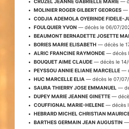
CRUZEL JEANNE GABRIELLE MARIE
— d
MOLINIER ROGER GILBERT GEORGES
— 
CODJIA ADEMOLA OYERINDE FIDELE-J
FOULQUIER YVON
— décès le 06/07/20
BEAUMONT BERNADETTE JOSETTE MAR
BORIES MARIE ELISABETH
— décès le 1
ALRIC FRANCINE RAYMONDE
— décès l
BOUQUET AIME CLAUDE
— décès le 14
PEYSSOU ANNIE ELIANE MARCELLE
— d
HUC MARCELLE ELIA
— décès le 07/07
SAURA THIERRY JOSE EMMANUEL
— dé
DUPEY MARIE JEANNE GINETTE
— décès
COUFFIGNAL MARIE-HELENE
— décès l
HEBRARD MICHEL CHRISTIAN MAURIC
BARTHES GERMAIN JEAN AUGUSTIN
— 