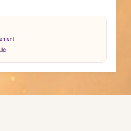
tement
lle