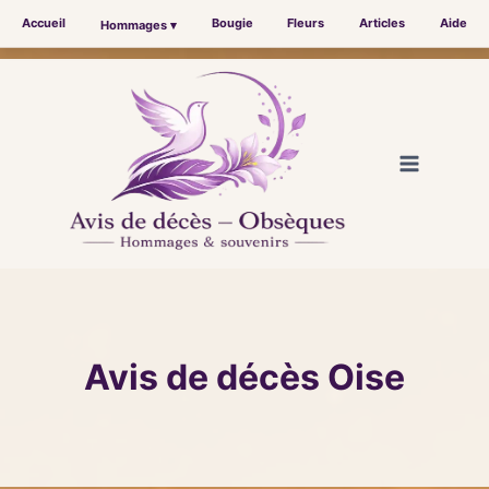
Accueil
Bougie
Fleurs
Articles
Aide
Hommages ▾
Aller
au
contenu
Avis de décès Oise