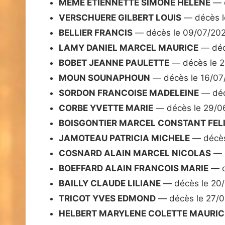
MEME ETIENNETTE SIMONE HELENE
— d
VERSCHUERE GILBERT LOUIS
— décès l
BELLIER FRANCIS
— décès le 09/07/20
LAMY DANIEL MARCEL MAURICE
— déc
BOBET JEANNE PAULETTE
— décès le 
MOUN SOUNAPHOUN
— décès le 16/07
SORDON FRANCOISE MADELEINE
— déc
CORBE YVETTE MARIE
— décès le 29/0
BOISGONTIER MARCEL CONSTANT FEL
JAMOTEAU PATRICIA MICHELE
— décès
COSNARD ALAIN MARCEL NICOLAS
— d
BOEFFARD ALAIN FRANCOIS MARIE
— d
BAILLY CLAUDE LILIANE
— décès le 20
TRICOT YVES EDMOND
— décès le 27/
HELBERT MARYLENE COLETTE MAURIC