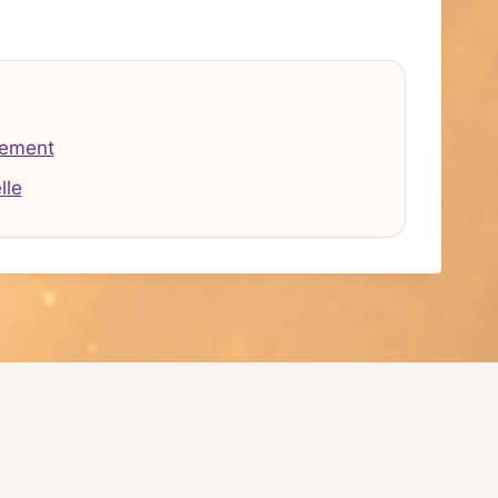
tement
lle