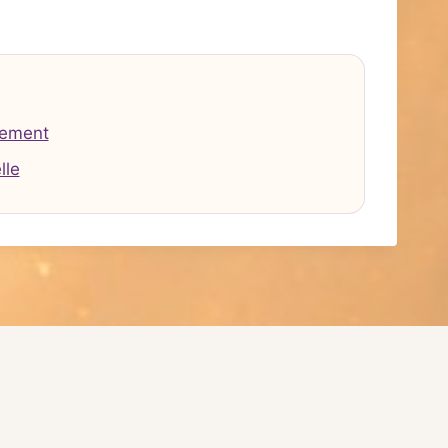
tement
lle