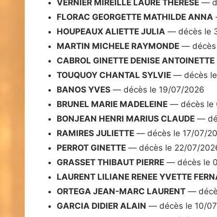
VERNIER MIREILLE LAURE THERESE
— d
FLORAC GEORGETTE MATHILDE ANNA
HOUPEAUX ALIETTE JULIA
— décès le 
MARTIN MICHELE RAYMONDE
— décès 
CABROL GINETTE DENISE ANTOINETTE
TOUQUOY CHANTAL SYLVIE
— décès le
BANOS YVES
— décès le 19/07/2026
BRUNEL MARIE MADELEINE
— décès le
BONJEAN HENRI MARIUS CLAUDE
— dé
RAMIRES JULIETTE
— décès le 17/07/2
PERROT GINETTE
— décès le 22/07/202
GRASSET THIBAUT PIERRE
— décès le 
LAURENT LILIANE RENEE YVETTE FER
ORTEGA JEAN-MARC LAURENT
— décès
GARCIA DIDIER ALAIN
— décès le 10/0