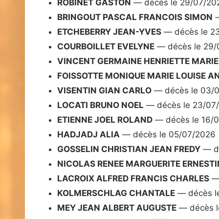
ROBINET GASTON
— décès le 29/07/20
BRINGOUT PASCAL FRANCOIS SIMON
—
ETCHEBERRY JEAN-YVES
— décès le 2
COURBOILLET EVELYNE
— décès le 29/
VINCENT GERMAINE HENRIETTE MARIE
FOISSOTTE MONIQUE MARIE LOUISE A
VISENTIN GIAN CARLO
— décès le 03/
LOCATI BRUNO NOEL
— décès le 23/07
ETIENNE JOEL ROLAND
— décès le 16/
HADJADJ ALIA
— décès le 05/07/2026
GOSSELIN CHRISTIAN JEAN FREDY
— dé
NICOLAS RENEE MARGUERITE ERNESTI
LACROIX ALFRED FRANCIS CHARLES
— 
KOLMERSCHLAG CHANTALE
— décès l
MEY JEAN ALBERT AUGUSTE
— décès l