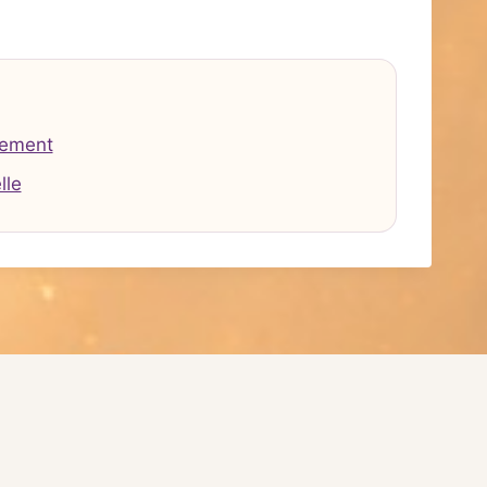
tement
lle