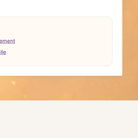
tement
lle