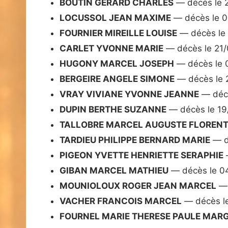
BOUTIN GERARD CHARLES
— décès le 
LOCUSSOL JEAN MAXIME
— décès le 0
FOURNIER MIREILLE LOUISE
— décès le
CARLET YVONNE MARIE
— décès le 21
HUGONY MARCEL JOSEPH
— décès le 
BERGEIRE ANGELE SIMONE
— décès le 
VRAY VIVIANE YVONNE JEANNE
— décè
DUPIN BERTHE SUZANNE
— décès le 19
TALLOBRE MARCEL AUGUSTE FLORENT
TARDIEU PHILIPPE BERNARD MARIE
— d
PIGEON YVETTE HENRIETTE SERAPHIE
GIBAN MARCEL MATHIEU
— décès le 0
MOUNIOLOUX ROGER JEAN MARCEL
— 
VACHER FRANCOIS MARCEL
— décès l
FOURNEL MARIE THERESE PAULE MARG