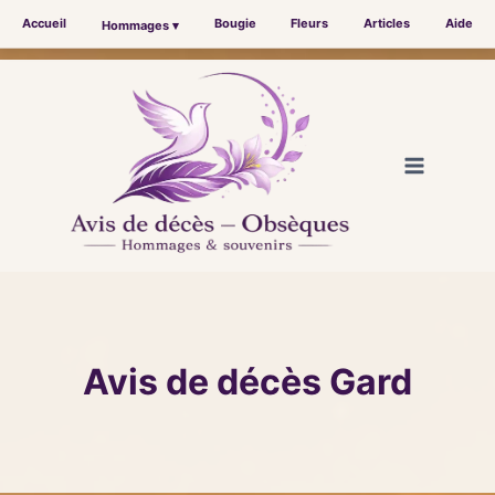
Accueil
Bougie
Fleurs
Articles
Aide
Hommages ▾
Aller
au
contenu
Avis de décès Gard