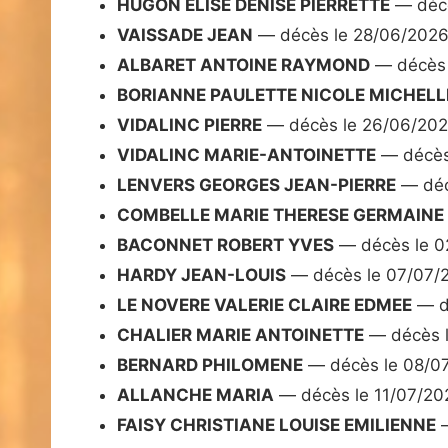
HUGON ELISE DENISE PIERRETTE
— décè
VAISSADE JEAN
— décès le 28/06/202
ALBARET ANTOINE RAYMOND
— décès 
BORIANNE PAULETTE NICOLE MICHELL
VIDALINC PIERRE
— décès le 26/06/20
VIDALINC MARIE-ANTOINETTE
— décès
LENVERS GEORGES JEAN-PIERRE
— déc
COMBELLE MARIE THERESE GERMAINE
BACONNET ROBERT YVES
— décès le 0
HARDY JEAN-LOUIS
— décès le 07/07/
LE NOVERE VALERIE CLAIRE EDMEE
— d
CHALIER MARIE ANTOINETTE
— décès 
BERNARD PHILOMENE
— décès le 08/0
ALLANCHE MARIA
— décès le 11/07/20
FAISY CHRISTIANE LOUISE EMILIENNE
—