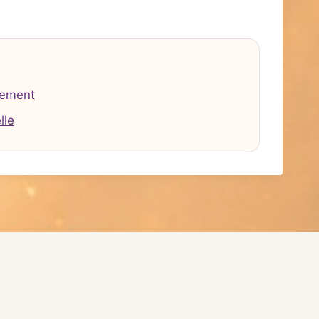
tement
lle