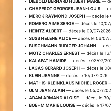
DIEBOLD BERNARD HUBERT MARIE
— dé
CHAPEROT GEORGES JEAN-LOUIS
— dé
MERCK RAYMOND JOSEPH
— décès le 
ROMERO AIME SERGE
— décès le 10/07
HEINTZ ALBERT
— décès le 09/07/2026
SUSS HELENE ALICE
— décès le 06/07/
BUSCHMANN RUDIGER JOHANN
— décè
MOTZ CHARLES ERNEST
— décès le 16
KALAFAT HAMIDE
— décès le 03/07/20
LAGAS GERARD JOSEPH
— décès le 08
KLEIN JEANNE
— décès le 10/07/2026
MATHIS-KLEINKLAUS MICHEL ROGER
—
ULM JEAN ALAIN
— décès le 05/07/20
ADAM ARMAND ALOISE
— décès le 30
BOEHM MARIE LOUISE
— décès le 17/0