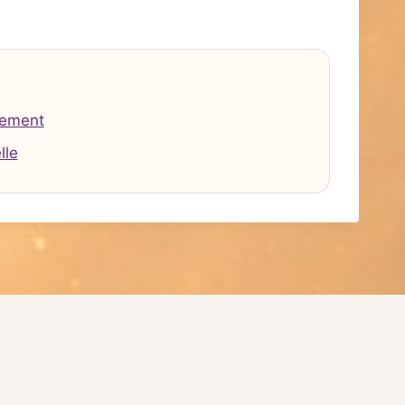
tement
lle